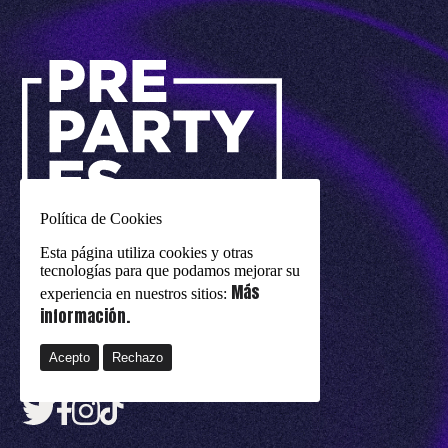
Política de Cookies
un evento de
eurovision-spain.com
Esta página utiliza cookies y otras
tecnologías para que podamos mejorar su
Avisos legales
Más
experiencia en nuestros sitios:
información.
Política de cookies
Política de privacidad
Acepto
Rechazo