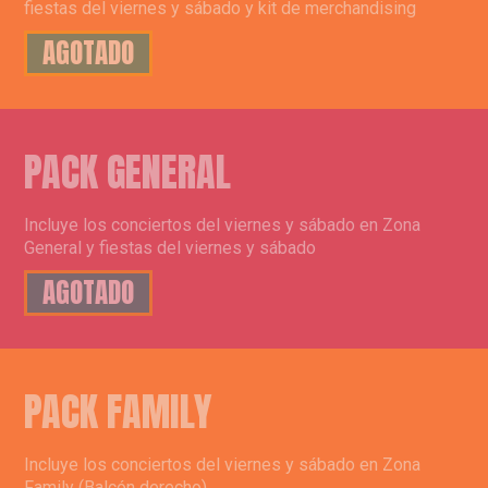
fiestas del viernes y sábado y kit de merchandising
AGOTADO
PACK GENERAL
Incluye los conciertos del viernes y sábado en Zona
General y fiestas del viernes y sábado
AGOTADO
PACK FAMILY
Incluye los conciertos del viernes y sábado en Zona
Family (Balcón derecho)