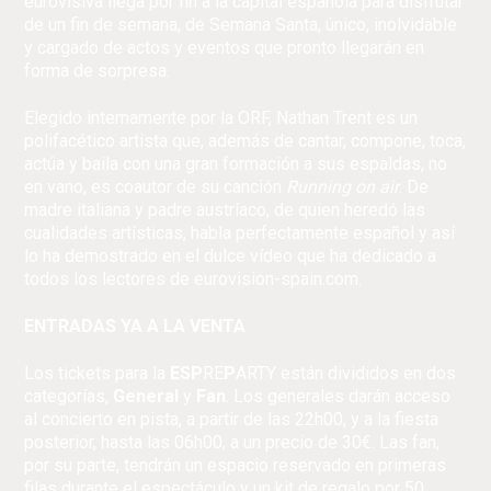
eurovisiva llega por fin a la capital española para disfrutar
de un fin de semana, de Semana Santa, único, inolvidable
y cargado de actos y eventos que pronto llegarán en
forma de sorpresa.
Elegido internamente por la ORF, Nathan Trent es un
polifacético artista que, además de cantar, compone, toca,
actúa y baila con una gran formación a sus espaldas, no
en vano, es coautor de su canción
Running on air
. De
madre italiana y padre austríaco, de quien heredó las
cualidades artísticas, habla perfectamente español y así
lo ha demostrado en el dulce vídeo que ha dedicado a
todos los lectores de eurovision-spain.com.
ENTRADAS YA A LA VENTA
Los tickets para la
ESP
RE
P
ARTY están divididos en dos
categorías,
General
y
Fan
. Los generales darán acceso
al concierto en pista, a partir de las 22h00, y a la fiesta
posterior, hasta las 06h00, a un precio de 30€. Las fan,
por su parte, tendrán un espacio reservado en primeras
filas durante el espectáculo y un kit de regalo por 50