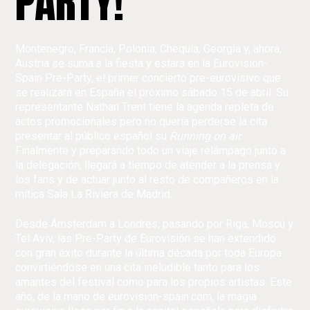
PARTY!
Montenegro, Francia, Polonia, Chequia, Georgia y, ahora,
Austria se suma a la fiesta y estará en la Eurovision-
Spain Pre-Party, el primer concierto pre-eurovisivo que
se realizará en España el próximo sábado 15 de abril. Su
representante Nathan Trent tiene la agenda repleta de
actos promocionales pero no quería perderse la cita
presentar al público español su
Running on air
.
Finalmente y preparando todo un viaje relámpago junto a
la delegación, llegará a tiempo de atender a la prensa y
los fans y de actuar junto al resto de compañeros en la
mítica Sala La Riviera de Madrid.
Desde Ámsterdam a Londres, pasando por Riga, Moscú y
Tel Aviv, las Pre-Party de Eurovisión se han extendido
con gran éxito durante la última década por toda Europa
convirtiéndose en una cita ineludible tanto para los
amantes del festival como para los propios artistas. Este
año, de la mano de eurovision-spain.com, la magia