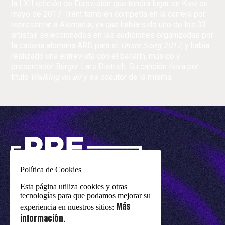
la LXII edición de Eurovisión que tendrá lugar en Kiev en
mayo de 2017. Trent también competía en la carrera por
representar a Alemania, ya que había sido uno de los 33
artistas seleccionados en las audiciones organizadas por
la cadena alemana ARD para el
Unser Song 2017
, y había
realizado una entrevista con el bailarín, músico y
presentador Bürger Lars Dietrich. Su canción lleva por
título
Walking on air
y es coautor de la misma.
Política de Cookies
Esta página utiliza cookies y otras
tecnologías para que podamos mejorar su
Más
experiencia en nuestros sitios:
información.
un evento de
eurovision-spain.com