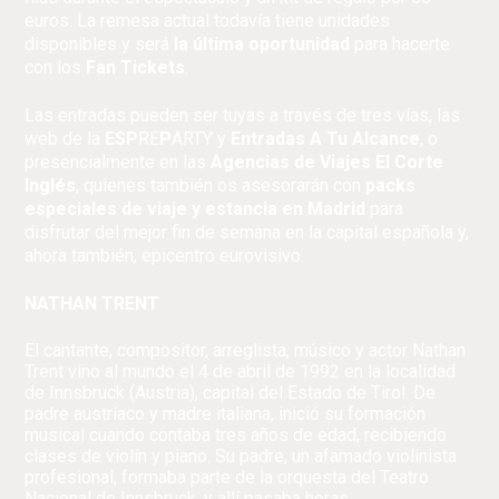
euros. La remesa actual todavía tiene unidades
disponibles y será
la última oportunidad
para hacerte
con los
Fan Tickets
.
Las entradas pueden ser tuyas a través de tres vías, las
web de la
ESP
RE
P
ARTY
y
Entradas A Tu Alcance
, o
presencialmente en las
Agencias de Viajes El Corte
Inglés
, quienes también os asesorarán con
packs
especiales de viaje y estancia en Madrid
para
disfrutar del mejor fin de semana en la capital española y,
ahora también, epicentro eurovisivo.
NATHAN TRENT
El cantante, compositor, arreglista, músico y actor Nathan
Trent vino al mundo el 4 de abril de 1992 en la localidad
de Innsbruck (Austria), capital del Estado de Tirol. De
padre austríaco y madre italiana, inició su formación
musical cuando contaba tres años de edad, recibiendo
clases de violín y piano. Su padre, un afamado violinista
profesional, formaba parte de la orquesta del Teatro
Nacional de Innsbruck, y allí pasaba horas