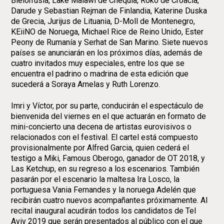
Bielorrusia, Lake Malawi de Chequia, Roko de Croacia,
Darude y Sebastian Rejman de Finlandia, Katerine Duska
de Grecia, Jurijus de Lituania, D-Moll de Montenegro,
KEiiNO de Noruega, Michael Rice de Reino Unido, Ester
Peony de Rumanía y Serhat de San Marino. Siete nuevos
países se anunciarán en los próximos días, además de
cuatro invitados muy especiales, entre los que se
encuentra el padrino o madrina de esta edición que
sucederá a Soraya Arnelas y Ruth Lorenzo.
Imri y Víctor, por su parte, conducirán el espectáculo de
bienvenida del viernes en el que actuarán en formato de
mini-concierto una decena de artistas eurovisivos o
relacionados con el festival. El cartel está compuesto
provisionalmente por Alfred Garcia, quien cederá el
testigo a Miki, Famous Oberogo, ganador de OT 2018, y
Las Ketchup, en su regreso a los escenarios. También
pasarán por el escenario la maltesa Ira Losco, la
portuguesa Vania Fernandes y la noruega Adelén que
recibirán cuatro nuevos acompañantes próximamente. Al
recital inaugural acudirán todos los candidatos de Tel
Aviv 2019 que serán presentados al público con el que