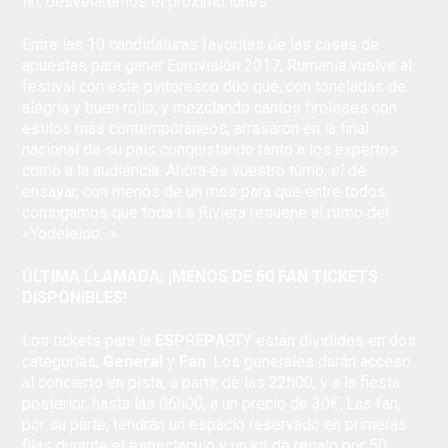
fin, desvelaremos el próximo lunes.
Entre las 10 candidaturas favoritas de las casas de
apuestas para ganar Eurovisión 2017, Rumanía vuelve al
festival con este pintoresco dúo que, con toneladas de
alegría y buen rollo, y mezclando cantos tiroleses con
estilos más contemporáneos, arrasaron en la final
nacional de su país conquistando tanto a los expertos
como a la audiencia. Ahora es vuestro turno, el de
ensayar, con menos de un mes para que entre todos
consigamos que toda La Riviera resuene al ritmo del
«Yodeleioo…».
ÚLTIMA LLAMADA: ¡MENOS DE 50 FAN TICKETS
DISPONIBLES!
Los tickets para la
ESP
RE
P
ARTY están divididos en dos
categorías,
General
y
Fan
. Los generales darán acceso
al concierto en pista, a partir de las 22h00, y a la fiesta
posterior, hasta las 06h00, a un precio de 30€. Las fan,
por su parte, tendrán un espacio reservado en primeras
filas durante el espectáculo y un kit de regalo por 50