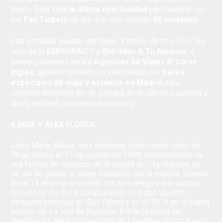
euros. Esta será
la última oportunidad
para hacerte con
los
Fan Tickets
de los que solo quedan
50 unidades
.
Las entradas pueden ser tuyas a través de tres vías, las
web de la
ESP
RE
P
ARTY
y
Entradas A Tu Alcance
, o
presencialmente en las
Agencias de Viajes El Corte
Inglés
, quienes también os asesorarán con
packs
especiales de viaje y estancia en Madrid
para
disfrutar del mejor fin de semana en la capital española y,
ahora también, epicentro eurovisivo.
ILINCA Y ALEX FLOREA
Ilinca Maria Băcilă, más conocida como Ilinca, nació en
Târgu Mureș el 17 de agosto de 1998. Descendiente de
una familia de músicos de la ciudad de Cluj-Napoca, es
de ahí de donde le viene su pasión por la música. Cuando
tenía 14 años se presentó con tres amigas a la versión
rumana de
Factor X
componiendo el grupo Quattro,
después participó en
Got Talent
, y en el 2014 en la cuarta
edición de
La Voz
de Rumanía. Allí llegó hasta las
semifinales dentro del equipo de Loredana Groza. Aparte