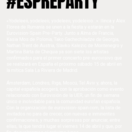
#ESPREPARTY
«Yodeleeii, yodeleeii, yodeleeii, yodeleioo…». Ilinca y Alex
Florea de Rumanía se unen a la fiesta y estarán en la
Eurovision-Spain Pre-Party. Junto a Alma de Francia,
Kasia Mos de Polonia, Tako Gachechiladze de Georgia,
Nathan Trent de Austria, Slavko Kalezic de Montenegro y
Martina Bárta de Chequia ya son siete los artistas
confirmados para el primer concierto pre-eurovisivo que
se realizará en España el próximo sábado 15 de abril en
la mítica Sala La Riviera de Madrid.
Ámsterdam, Londres, Riga, Moscú, Tel Aviv y, ahora, la
capital española acogerá, con la aprobación como evento
relacionado con Eurovisión de la UER, un fin de semana
único e inolvidable para la comunidad eurofan española.
Con la organización de eurovision-spain.com, la lista de
invitados no para de crecer, con nuevas e inminentes
confirmaciones, y muchas sorpresas por anunciar, entre
ellas, la que tendrá lugar el viernes 14 de abril y que, por