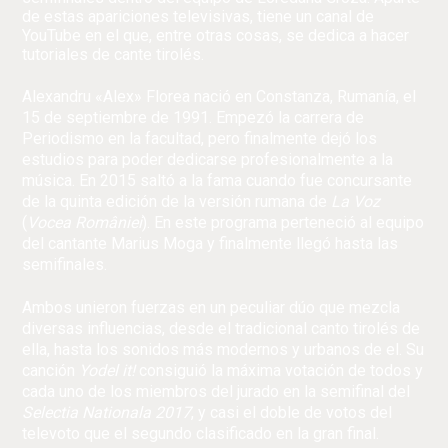
de estas apariciones televisivas, tiene un canal de
YouTube en el que, entre otras cosas, se dedica a hacer
tutoriales de cante tirolés.
Alexandru «Alex» Florea nació en Constanza, Rumanía, el
15 de septiembre de 1991. Empezó la carrera de
Periodismo en la facultad, pero finalmente dejó los
estudios para poder dedicarse profesionalmente a la
música. En 2015 saltó a la fama cuando fue concursante
de la quinta edición de la versión rumana de
La Voz
(
Vocea României
). En este programa perteneció al equipo
del cantante Marius Moga y finalmente llegó hasta las
semifinales.
Ambos unieron fuerzas en un peculiar dúo que mezcla
diversas influencias, desde el tradicional canto tirolés de
ella, hasta los sonidos más modernos y urbanos de el. Su
canción
Yodel it!
consiguió la máxima votación de todos y
cada uno de los miembros del jurado en la semifinal del
Selectia Nationala 2017
, y casi el doble de votos del
televoto que el segundo clasificado en la gran final.